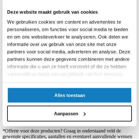
Drukknopbehuizing in AISI 304 (Wnr 1.4301) roestvast staal. Ideaal
Deze website maakt gebruik van cookies
voor gebruik in de meest veeleisende industriële sectoren dankzij de
We gebruiken cookies om content en advertenties te
plaatsing van de pakking in het deksel waardoor deze kan worden
blootgesteld aan zelfs de meest agressieve en belastende
personaliseren, om functies voor social media te bieden
omgevingen. Standaard uitgerust met o-ringkit die de
en om ons websiteverkeer te analyseren. Ook delen we
nalevingsvereisten van de regelgevende normen van de
informatie over uw gebruik van onze site met onze
voedingsindustrie overtreft.
Geleverd met een O-ringset voor gebruik bij toepassingen in een
partners voor social media, adverteren en analyse. Deze
omgeving die bestand is tegen koolwaterstoffen. Voorgeboord
partners kunnen deze gegevens combineren met andere
deksel. Interne montageplaat niet inbegrepen. Beschermingsgraad
informatie die u aan ze heeft verstrekt of die ze hebben
IP66, IP67 en IP69K, UL-gecertificeerd. Op aanvraag ook Atex
verzameld op basis van uw gebruik van hun services.
Zie ook de beschikbare
accessoires
voor deze behuizing.
Minimale afmetingen B=90 mm H=90 mm D=90 mm
Maximale afmetingen B=200 mm H=200 mm D=100 mm
Alles toestaan
De behuizingen kunnen desgewenst conform uw wensen bewerkt
aangeleverd worden (uitsparingen, opdruk, lak).
Aanpassen
Beschikbaarheid:
Op voorraad
*
Offerte voor deze producten? Graag in onderstaand veld de
gewenste specificaties, aantallen en eventueel aanvullende wensen