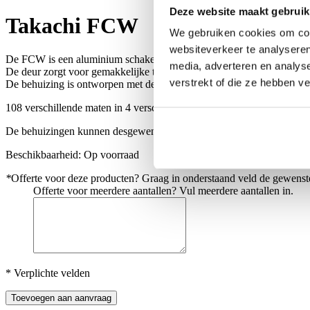
Deze website maakt gebruik
Takachi FCW
We gebruiken cookies om cont
websiteverkeer te analyseren
De FCW is een aluminium schakelkast met scharnierende deur.
media, adverteren en analys
De deur zorgt voor gemakkelijke toegang tot de binnenkant en is zowe
verstrekt of die ze hebben v
De behuizing is ontworpen met de afgeschuinde randen en samengest
108 verschillende maten in 4 verschillende kleurencombinaties beschi
De behuizingen kunnen desgewenst conform uw wensen bewerkt aange
Beschikbaarheid:
Op voorraad
*
Offerte voor deze producten? Graag in onderstaand veld de gewenste
Offerte voor meerdere aantallen? Vul meerdere aantallen in.
* Verplichte velden
Toevoegen aan aanvraag