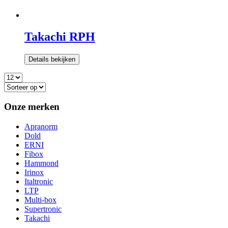
Takachi RPH
Details bekijken
Onze merken
Apranorm
Dold
ERNI
Fibox
Hammond
Irinox
Italtronic
LTP
Multi-box
Supertronic
Takachi