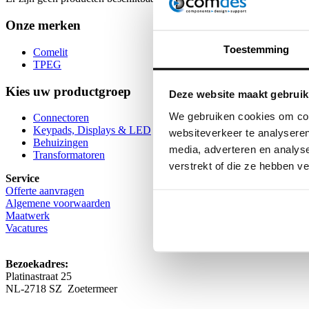
Onze merken
Toestemming
Comelit
TPEG
Kies uw productgroep
Deze website maakt gebruik
We gebruiken cookies om cont
Connectoren
Keypads, Displays & LED
websiteverkeer te analyseren
Behuizingen
media, adverteren en analys
Transformatoren
verstrekt of die ze hebben v
Service
Offerte aanvragen
Algemene voorwaarden
Maatwerk
Vacatures
Bezoekadres:
Platinastraat 25
NL-2718 SZ Zoetermeer