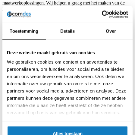
maatwerkoplossingen. Wij helpen u graag met het maken van de
juiste keuze voor een passende transformator voor uw elektronica.
Andere power producten
Naast transformatoren biedt Comdes ook mogelijkheden voor bijv,
Toestemming
Details
Over
chokes (o.a. common mode), spoelen, PFC en flyback
transformatoren. Kijk onder voor meer informatie.
Transformatoren
Deze website maakt gebruik van cookies
We gebruiken cookies om content en advertenties te
personaliseren, om functies voor social media te bieden
en om ons websiteverkeer te analyseren. Ook delen we
informatie over uw gebruik van onze site met onze
Half-open
transformatoren
partners voor social media, adverteren en analyse. Deze
partners kunnen deze gegevens combineren met andere
informatie die u aan ze heeft verstrekt of die ze hebben
verzameld op basis van uw gebruik van hun services.
Ringkerntransformatoren
Alles toestaan
Overige powerproducten