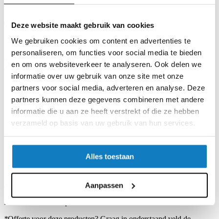
Stel uw vraag
Takachi TWF
Deze website maakt gebruik van cookies
We gebruiken cookies om content en advertenties te
De PFF is een kunststof behuizing met flens voor wandmontage.
personaliseren, om functies voor social media te bieden
Geschikt als wifi-toegangspunt, IOT-gateway, HUB, datalogger of
en om ons websiteverkeer te analyseren. Ook delen we
andere toepassingen.
informatie over uw gebruik van onze site met onze
De behuizing is voorzien van montagebussen om printplaten op te
partners voor social media, adverteren en analyse. Deze
monteren.
partners kunnen deze gegevens combineren met andere
Er zijn 30 verschillende maten beschikbaar.
informatie die u aan ze heeft verstrekt of die ze hebben
verzameld op basis van uw gebruik van hun services.
Materiaal:
ABS UL94V-0
Beschermingsklasse:
IP 40
Gebruikstemperatuur:
-10
˚C
tot +60
˚C
Alles toestaan
De behuizingen kunnen desgewenst conform uw wensen bewerkt
Aanpassen
aangeleverd worden (uitsparingen, opdruk, lak).
Beschikbaarheid:
Op voorraad
*
Offerte voor deze producten? Graag in onderstaand veld de