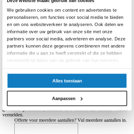
Deze website maakt gebruik van cookies
Stel uw vraag
We gebruiken cookies om content en advertenties te
Takachi TD
personaliseren, om functies voor social media te bieden
en om ons websiteverkeer te analyseren. Ook delen we
Stevige gegoten aluminium behuizing. Geleidbaarheid kan worden
informatie over uw gebruik van onze site met onze
bereikt door gebruik te maken van het contact tussen de
partners voor social media, adverteren en analyse. Deze
onafgewerkte binnenoppervlakken (alleen van toepassing op "N"-
partners kunnen deze gegevens combineren met andere
type).
Populair voor effectpedalen voor elektrische gitaar.
informatie die u aan ze heeft verstrekt of die ze hebben
verzameld op basis van uw gebruik van hun services.
13 verschillende maten en 2 afwerkingen (zwart gelakt en
onafgewerkt) zijn beschikbaar.
De behuizingen kunnen desgewenst conform uw wensen bewerkt
Alles toestaan
aangeleverd worden (uitsparingen, opdruk, lak).
Beschikbaarheid:
Op voorraad
Aanpassen
*
Offerte voor deze producten? Graag in onderstaand veld de
gewenste specificaties, aantallen en eventueel aanvullende wensen
vermelden.
Offerte voor meerdere aantallen? Vul meerdere aantallen in.