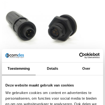
Toestemming
Details
Over
Download PDF
site producent
Deze website maakt gebruik van cookies
Stel uw vraag
We gebruiken cookies om content en advertenties te
personaliseren, om functies voor social media te bieden
Switchcraft/Conxall EN2
en om ons websiteverkeer te analyseren. Ook delen we