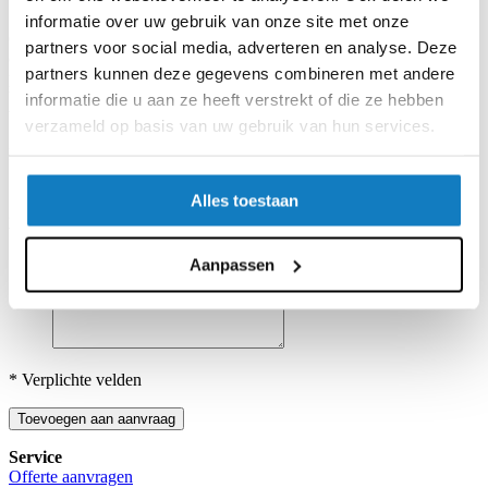
informatie over uw gebruik van onze site met onze
Gebruikmakend van een integrale O-ring/pakking, zijn EN2-
partners voor social media, adverteren en analyse. Deze
connectoren beschikbaar voor 2-3 #20 pinnen/sockets, 4 voor #22
partners kunnen deze gegevens combineren met andere
pinnen/sockets en 5-7 voor #26 pinnen/sockets in dezelfde
behuizingsmaat, bajonetsluiting, kabel eind- en paneelmontage.
informatie die u aan ze heeft verstrekt of die ze hebben
Voldoet aan de beschermingsklasse IP68, IP69K en NEMA 250.
verzameld op basis van uw gebruik van hun services.
Beschikbaarheid:
Op voorraad
*
Offerte voor deze producten? Graag in onderstaand veld de
Alles toestaan
gewenste specificaties, aantallen en eventueel aanvullende wensen
vermelden.
Offerte voor meerdere aantallen? Vul meerdere aantallen in.
Aanpassen
* Verplichte velden
Toevoegen aan aanvraag
Service
Offerte aanvragen