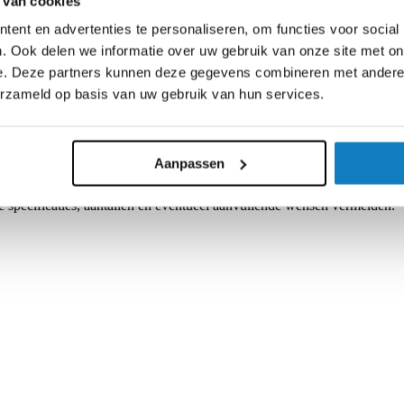
 van cookies
G uitvoeringen en maken een ruime keuze aan arrangementen mogelijk
ent en advertenties te personaliseren, om functies voor social
ovendien kunt u backshells uit één stuk of uit twee delen gebruiken 
t bij montage op paneel of zonder flens als oplossing met een laag pro
. Ook delen we informatie over uw gebruik van onze site met on
e. Deze partners kunnen deze gegevens combineren met andere i
) tot 10 miljoen variaties
erzameld op basis van uw gebruik van hun services.
1 tot 4 rijen contacten)
Aanpassen
 specificaties, aantallen en eventueel aanvullende wensen vermelden.