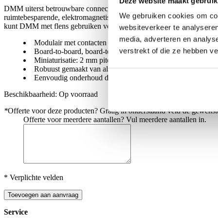
Deze website maakt gebruik
DMM uiterst betrouwbare connectoren voldoen aan de MIL-DTL-83513
We gebruiken cookies om cont
ruimtebesparende, elektromagnetische en mechanische bescherming. B
kunt DMM met flens gebruiken voor een betere afschermingscontinuïtei
websiteverkeer te analyseren
media, adverteren en analys
Modulair met contacten signal (LF), power (HP) en coax (HF
verstrekt of die ze hebben v
Board-to-board, board-to-wire, wire-to-wire en panel mount (
Miniaturisatie: 2 mm pitch, laag profiel
Robuust gemaakt van aluminium 6061
Eenvoudig onderhoud dankzij demonteerbare contacten
Beschikbaarheid:
Op voorraad
*
Offerte voor deze producten? Graag in onderstaand veld de gewenste
Offerte voor meerdere aantallen? Vul meerdere aantallen in.
* Verplichte velden
Toevoegen aan aanvraag
Service