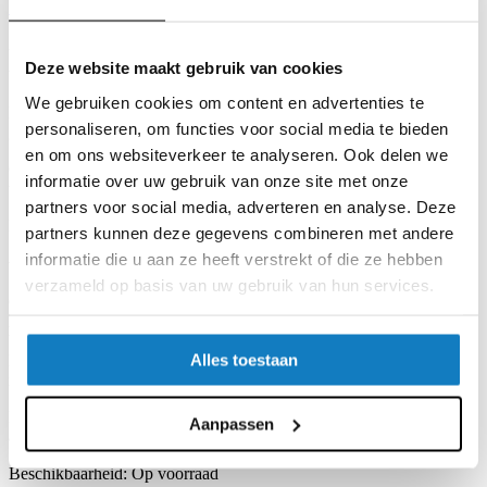
Stel uw vraag
Hammond 1595
Deze website maakt gebruik van cookies
We gebruiken cookies om content en advertenties te
Behuizing voor elektronische instrumenten op tafel, bij uitstek
personaliseren, om functies voor social media te bieden
geschikt voor het monteren van printplaten.
en om ons websiteverkeer te analyseren. Ook delen we
Gegoten uit vlamvertragend ABS kunststof (UL94V-0) in een
informatie over uw gebruik van onze site met onze
tweedelige constructie.
partners voor social media, adverteren en analyse. Deze
De geïntegreerde kaartgeleiders accepteren PCB's met een dikte van
partners kunnen deze gegevens combineren met andere
1,5 mm. Er zijn opstaande nokken geintergreerd in de onderbak
informatie die u aan ze heeft verstrekt of die ze hebben
voor het ondersteunen van verschillende subassemblages.
verzameld op basis van uw gebruik van hun services.
Geïntegreerde messing bussen met vier M3*8 mm schroeven
houden het verzonken paneel in de schuine voorkant van de
behuizing.
Alles toestaan
De behuizing wordt geleverd inclusief vier zelfklevende voetjes en
is beschikbaar in zwart en grijs.
De behuizingen kunnen desgewenst conform uw wensen bewerkt
Aanpassen
aangeleverd worden (uitsparingen, opdruk, lak).
Beschikbaarheid:
Op voorraad