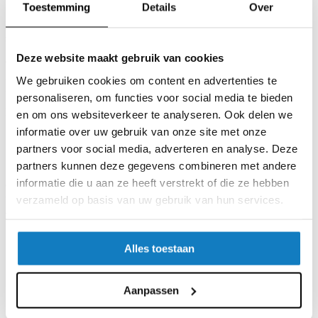
Toestemming
Details
Over
De LDG-S serie zijn volledig geïsoleerde behuizingen volgens de
specificaties van de machine en auto industrie.
Deze website maakt gebruik van cookies
Ontworpen voor eenvoudige montage op DIN-rails met de
geintergreerde snap-on clip. De behuizingen bieden eenvoudige
We gebruiken cookies om content en advertenties te
installatie met optimaal gebruik van ruimte.
personaliseren, om functies voor social media te bieden
Er zijn twee verschillende versies beschikbaar:
en om ons websiteverkeer te analyseren. Ook delen we
informatie over uw gebruik van onze site met onze
Met pluggable contacten voor eenvoudig onderhoud en
partners voor social media, adverteren en analyse. Deze
uitwisseling
Met schroefklemmen
partners kunnen deze gegevens combineren met andere
informatie die u aan ze heeft verstrekt of die ze hebben
Om warmte effectief weg te kunnen halen is de behuizing voorzien
van ventilatiesleuven. Er zijn ook gesloten versies beschikbaar op
verzameld op basis van uw gebruik van hun services.
aanvraag.
Twee breedtes: 22,5 en 45 mm
Met pluggable klemmen of schroefklemmen
Alles toestaan
Eenvoudige installatie op DIN-rails volgens DIN EN 50
022
Eenvoudige montage van de behuizing
Aanpassen
Transparant deksel met de mogelijkheid voor stickers
Speciale kleuren en versies op aanvraag